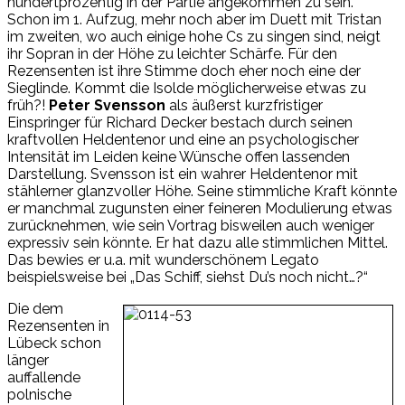
hundertprozentig in der Partie angekommen zu sein.
Schon im 1. Aufzug, mehr noch aber im Duett mit Tristan
im zweiten, wo auch einige hohe Cs zu singen sind, neigt
ihr Sopran in der Höhe zu leichter Schärfe. Für den
Rezensenten ist ihre Stimme doch eher noch eine der
Sieglinde. Kommt die Isolde möglicherweise etwas zu
früh?!
Peter Svensson
als äußerst kurzfristiger
Einspringer für Richard Decker bestach durch seinen
kraftvollen Heldentenor und eine an psychologischer
Intensität im Leiden keine Wünsche offen lassenden
Darstellung. Svensson ist ein wahrer Heldentenor mit
stählerner glanzvoller Höhe. Seine stimmliche Kraft könnte
er manchmal zugunsten einer feineren Modulierung etwas
zurücknehmen, wie sein Vortrag bisweilen auch weniger
expressiv sein könnte. Er hat dazu alle stimmlichen Mittel.
Das bewies er u.a. mit wunderschönem Legato
beispielsweise bei „Das Schiff, siehst Du’s noch nicht…?“
Die dem
Rezensenten in
Lübeck schon
länger
auffallende
polnische