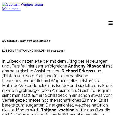
Main menu
≡
Arvostelut / Reviews and articles
LÜBECK: TRISTAN UND ISOLDE - NI 10.11.2013
In Lübeck inszenierte der mit dem „Ring des Nibelungen“
und „Parsifal“ hier sehr erfolgreiche
Anthony Pilavachi
mit
dramaturgischer Assistenz von
Richard Erkens
nun
„Tristan und Isolde“ als unerfüllte romantische
Liebesbeziehung Richard Wagners (alias Tristan) zu
Mathilde Wesendonck (alias Isolde) und siedelte das Stück
in einem großbürgerlichen Ambiente an. Gleich zu Beginn
sieht man statt auf ein Schiffsdeck in ein schon etwas vom
Verfall gezeichnetes hochherrschaftliches Zimmer. Es ist
bereits zum eleganten Diner gerichtet, welches natürlich
nie stattfinden wird…
Tatjana Ivschina
ist für das über die
drei Aufzüge weiter verfallende Bühnenbild und die zu