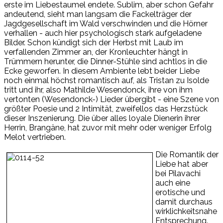
erste im Liebestaumel endete. Sublim, aber schon Gefahr
andeutend, sieht man langsam die Fackelträger der
Jagdgesellschaft im Wald verschwinden und die Hörner
verhallen - auch hier psychologisch stark aufgeladene
Bilder. Schon kündigt sich der Herbst mit Laub im
verfallenden Zimmer an, der Kronleuchter hängt in
Trümmern herunter, die Dinner-Stühle sind achtlos in die
Ecke geworfen. In diesem Ambiente lebt beider Liebe
noch einmal höchst romantisch auf, als Tristan zu Isolde
tritt und ihr, also Mathilde Wesendonck, ihre von ihm
vertonten (Wesendonck-) Lieder übergibt - eine Szene von
größter Poesie und 2 Intimität, zweifellos das Herzstück
dieser Inszenierung. Die über alles loyale Dienerin ihrer
Herrin, Brangäne, hat zuvor mit mehr oder weniger Erfolg
Melot vertrieben.
Die Romantik der
Liebe hat aber
bei Pilavachi
auch eine
erotische und
damit durchaus
wirklichkeitsnahe
Entsprechung.