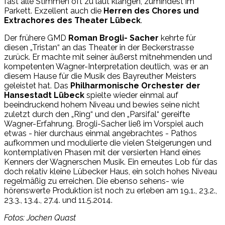
fast alle Stimmen oft zu laut klangen, zumindest im
Parkett. Exzellent auch die
Herren des Chores und
Extrachores des Theater Lübeck
.
Der frühere GMD
Roman Brogli- Sacher
kehrte für
diesen „Tristan“ an das Theater in der Beckerstrasse
zurück. Er machte mit seiner äußerst mitnehmenden und
kompetenten Wagner-Interpretation deutlich, was er an
diesem Hause für die Musik des Bayreuther Meisters
geleistet hat. Das
Philharmonische Orchester der
Hansestadt Lübeck
spielte wieder einmal auf
beeindruckend hohem Niveau und bewies seine nicht
zuletzt durch den „Ring“ und den „Parsifal“ gereifte
Wagner-Erfahrung. Brogli-Sacher ließ im Vorspiel auch
etwas - hier durchaus einmal angebrachtes - Pathos
aufkommen und modulierte die vielen Steigerungen und
kontemplativen Phasen mit der versierten Hand eines
Kenners der Wagnerschen Musik. Ein erneutes Lob für das
doch relativ kleine Lübecker Haus, ein solch hohes Niveau
regelmäßig zu erreichen. Die ebenso sehens- wie
hörenswerte Produktion ist noch zu erleben am 19.1., 23.2.,
23.3., 13.4., 27.4. und 11.5.2014.
Fotos: Jochen Quast