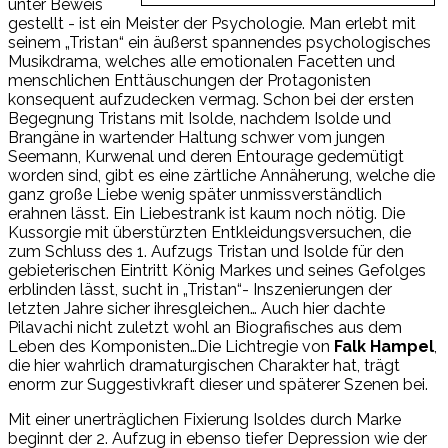
unter Beweis
gestellt - ist ein Meister der Psychologie. Man erlebt mit
seinem „Tristan“ ein äußerst spannendes psychologisches
Musikdrama, welches alle emotionalen Facetten und
menschlichen Enttäuschungen der Protagonisten
konsequent aufzudecken vermag. Schon bei der ersten
Begegnung Tristans mit Isolde, nachdem Isolde und
Brangäne in wartender Haltung schwer vom jungen
Seemann, Kurwenal und deren Entourage gedemütigt
worden sind, gibt es eine zärtliche Annäherung, welche die
ganz große Liebe wenig später unmissverständlich
erahnen lässt. Ein Liebestrank ist kaum noch nötig. Die
Kussorgie mit überstürzten Entkleidungsversuchen, die
zum Schluss des 1. Aufzugs Tristan und Isolde für den
gebieterischen Eintritt König Markes und seines Gefolges
erblinden lässt, sucht in „Tristan“- Inszenierungen der
letzten Jahre sicher ihresgleichen… Auch hier dachte
Pilavachi nicht zuletzt wohl an Biografisches aus dem
Leben des Komponisten…Die Lichtregie von
Falk Hampel
,
die hier wahrlich dramaturgischen Charakter hat, trägt
enorm zur Suggestivkraft dieser und späterer Szenen bei.
Mit einer unerträglichen Fixierung Isoldes durch Marke
beginnt der 2. Aufzug in ebenso tiefer Depression wie der