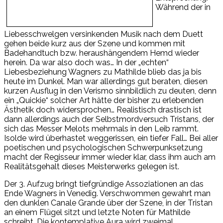
Während der in
Liebesschwelgen versinkenden Musik nach dem Duett
gehen beide kurz aus der Szene und kommen mit
Badehandtuch bzw. heraushängendem Hemd wieder
herein. Da war also doch was… In der „echten“
Liebesbeziehung Wagners zu Mathilde blieb das ja bis
heute im Dunkel. Man war allerdings gut beraten, diesen
kurzen Ausflug in den Verismo sinnbildlich zu deuten, denn
ein „Quickie“ solcher Art hätte der bisher zu erlebenden
Ästhetik doch widersprochen… Realistisch drastisch ist
dann allerdings auch der Selbstmordversuch Tristans, der
sich das Messer Melots mehrmals in den Leib rammt.
Isolde wird überhastet weggerissen, ein tiefer Fall… Bei aller
poetischen und psychologischen Schwerpunksetzung
macht der Regisseur immer wieder klar, dass ihm auch am
Realitätsgehalt dieses Meisterwerks gelegen ist.
Der 3. Aufzug bringt tiefgründige Assoziationen an das
Ende Wagners in Venedig. Verschwommen gewahrt man
den dunklen Canale Grande über der Szene, in der Tristan
an einem Flügel sitzt und letzte Noten für Mathilde
schreibt. Die kontemplative Aura wird zweimal