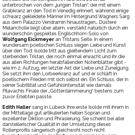
unterbrochen von dem „jungen Tristan“, der mit einem
Grabkranz an den Tod in Venedig erinnert, während einige
schwarz gekleidete Männer im Hintergrund Wagners Sarg
aus dem Palazzo Vendramin hinaustragen… Düstere
Melancholie liegt über allem, verstärkt natürlich durch ein
wunderschön gespieltes Englischhorn-Solo von
Wolfgang Eickmeyer
an Tristans Seite. In einem
wundersam poetischen Schluss siegen Liebe und Kunst
über den Tod: Isolde tritt aus gleißendem Licht zum
sterbenden Tristan, der noch einmal erwacht und ihr die
aus allen Richtungen herabfallenden Notenblätter gibt -
wie im 2. Aufzug, ein letzter Akt der Liebe und Zuneigung.
Sie setzt ihm den Lorbeerkranz auf, und er schläft in
poetischem Frieden mit sich selbst ein. Ein Schluss, der in
seiner Subtilität und Gefühlsintensität wie damals
Pilavachis Finale der „Götterdämmerung“ bestens zum
zuvor Erlebten passte.
Edith Haller
sang in Lübeck ihre erste Isolde mit ihrem in
der Mittellage gut artikulierten hellen Sopran und
exzellenter Diktion und Phrasierung. Sie scheint bei aller
darstellerischer Qualität in der Umsetzung dieses
Rollenprofils sängerisch gleichwohl noch nicht