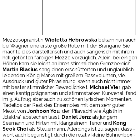
Mezzosopranistin
Wioletta Hebrowska
bekam nun auch
bei Wagner eine erste große Rolle mit der Brangäne. Sie
machte dies darstellerisch und auch sängerisch mit ihrem
hell getönten farbigen Mezzo vorzüglich. Allein, bei einigen
Höhen kam sie leicht an ihren stimmlichen Grenzbereich.
Martin Blasius
sang einen erschütterten und unglaublich
leidenden König Marke mit großem Bassvolumen, viel
Ausdruck und guter Phrasierung, wenn auch nicht immer
mit bester stimmlicher Beweglichkeit.
Michael Vier
gab
einen kantig prägnanten und stimmstarken Kurwenal, fand
im 3. Aufzug aber auch zu schönen lyrischen Momenten.
Tadellos der Rest des Ensembles mit dem sehr guten
Melot von
Jonhoon You
, den Pilavachi wie Ägisth in
„Elektra“ abstechen lässt,
Daniel Jenz
als jungem
Seemann und Hirten mit klangreinem Tenor und
Kong
Seok Choi
als Steuermann. Allerdings ist zu sagen, dass -
wohl auch begünstigt durch die relativ kleine Bühnenbox -