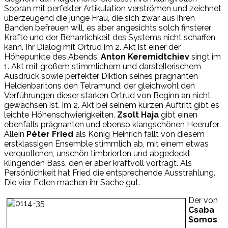
Sopran mit perfekter Artikulation verströmen und zeichnet
überzeugend die junge Frau, die sich zwar aus ihren
Banden befreuen will, es aber angesichts solch finsterer
Kräfte und der Beharrlichkeit des Systems nicht schaffen
kann. Ihr Dialog mit Ortrud im 2. Akt ist einer der
Höhepunkte des Abends.
Anton Keremidtchiev
singt im
1. Akt mit großem stimmlichem und darstellerischem
Ausdruck sowie perfekter Diktion seines prägnanten
Heldenbaritons den Telramund, der gleichwohl den
Verführungen dieser starken Ortrud von Beginn an nicht
gewachsen ist. Im 2. Akt bei seinem kurzen Auftritt gibt es
leichte Höhenschwierigkeiten.
Zsolt Haja
gibt einen
ebenfalls prägnanten und ebenso klangschönen Heerufer.
Allein
Péter Fried
als König Heinrich fällt von diesem
erstklassigen Ensemble stimmlich ab, mit einem etwas
verquollenen, unschön timbrierten und abgedeckt
klingenden Bass, den er aber kraftvoll vorträgt. Als
Persönlichkeit hat Fried die entsprechende Ausstrahlung.
Die vier Edlen machen ihr Sache gut.
Der von
Csaba
Somos