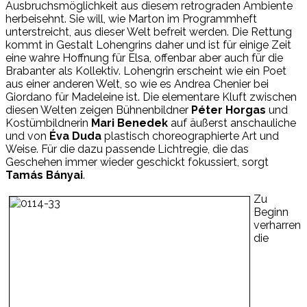
Ausbruchsmöglichkeit aus diesem retrograden Ambiente
herbeisehnt. Sie will, wie Marton im Programmheft
unterstreicht, aus dieser Welt befreit werden. Die Rettung
kommt in Gestalt Lohengrins daher und ist für einige Zeit
eine wahre Hoffnung für Elsa, offenbar aber auch für die
Brabanter als Kollektiv. Lohengrin erscheint wie ein Poet
aus einer anderen Welt, so wie es Andrea Chenier bei
Giordano für Madeleine ist. Die elementare Kluft zwischen
diesen Welten zeigen Bühnenbildner
Péter Horgas
und
Kostümbildnerin
Mari Benedek
auf äußerst anschauliche
und von
Éva Duda
plastisch choreographierte Art und
Weise. Für die dazu passende Lichtregie, die das
Geschehen immer wieder geschickt fokussiert, sorgt
Tamás Bányai
.
Zu
Beginn
verharren
die