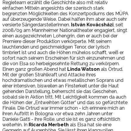
Regieteam erzählt die Geschichte also mit relativ
einfachen Mitteln angesichts der szenisch stark
begrenzten Möglichkeiten des Konzertpodiums des MÜPA
auf überzeugende Weise. Dabei halfen ihm aber auch sehr
versierte SängerdarstellerInnen.
István Kovácsházi
, seit
2008/09 am Mannheimer Nationaltheater engagiert, singt
einen ausgezeichneten Lohengrin, den er auch bei der
Premiere dieser Produktion verkörperte. Mit seinem
leuchtenden und geschmeidigen Tenor, der lyrisch
timbriert ist und auch die Höhen mühelos schafft, weiß er
sofort nach seinem Erscheinen für sich einzunehmen und
die von Elsa so herbeigesehnte Rettung zu verkörpern.
Einen ganz großen Abend hat
Linda Watson
als Ortrud.
Mit der großen Strahlkraft und Attacke ihres
hochdramatischen und etwas metallischen Soprans und
einer intensiven, bisweilen an Finsterkeit unter die Haut
gehenden Darstellung, beherrscht sie das Geschehen,
sobald sie in Aktion tritt. Mit Leichtigkeit kommen da auch
die Höhen der „Entweihten Götter“ und das so gefürchtete
Finale. Die Ortrud war immer schon - ich erinnere mich an
ihren Auftritt in Bologna vor etwa zehn Jahren unter
Daniele Gatti - ihre Rolle, und sie ist es ganz offsichtlich
weiterhin. In
Ricarda Merbeth
als Elsa hat sie eine
Gegnerin auf Augenhöhe. Sie lässt ihren klangvollen