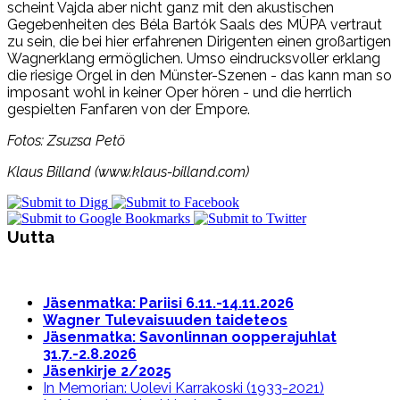
scheint Vajda aber nicht ganz mit den akustischen
Gegebenheiten des Béla Bartók Saals des MÜPA vertraut
zu sein, die bei hier erfahrenen Dirigenten einen großartigen
Wagnerklang ermöglichen. Umso eindrucksvoller erklang
die riesige Orgel in den Münster-Szenen - das kann man so
imposant wohl in keiner Oper hören - und die herrlich
gespielten Fanfaren von der Empore.
Fotos: Zsuzsa Petö
Klaus Billand (www.klaus-billand.com)
Uutta
Jäsenmatka: Pariisi 6.11.-14.11.2026
Wagner Tulevaisuuden taideteos
Jäsenmatka: Savonlinnan oopperajuhlat
31.7.-2.8.2026
Jäsenkirje 2/2025
In Memorian: Uolevi Karrakoski (1933-2021)