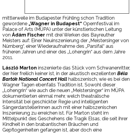
mittlerweile im Budapester Frühling schon Tradition
gewordene
„Wagner in Budapest“
Opernfestival im
Palace of Arts (MÜPA) unter der künstlerischen Leitung
von
Ádám Fischer
mit drei Werken des Bayreuther
Meisters auf: Einer Neuinszenierung der „Meistersinger von
Nürnberg“, einer Wiederaufnahme des „Parsifal“ aus
früheren Jahren und einer des „Lohengrin“ aus dem Jahre
2011.
László Marton
inszenierte das Stück vom Schwanenritter,
der hier freilich keiner ist, in der akustisch exzellenten
Béla
Bartók National Concert Hall
halbszenisch, wie es bei den
Wagner Tagen ebenfalls Tradition ist. Sowohl dieser
„Lohengrin“ wie auch die neuen „Meistersinger“ im MÜPA
dokumentierten einmal mehr, welch theatralische
Intensität bei geschickter Regie und intelligenten
SängerdarstellerInnen auch mit einer halbszenischen
Inszenierung zu erreichen ist. Für Marton steht im
Mittelpunkt des Geschehens die Tragik Elsas, die seit ihrer
Kindheit in den brabantischen Bräuchen und
Gepflogenheiten gefangen ist, aber doch eine