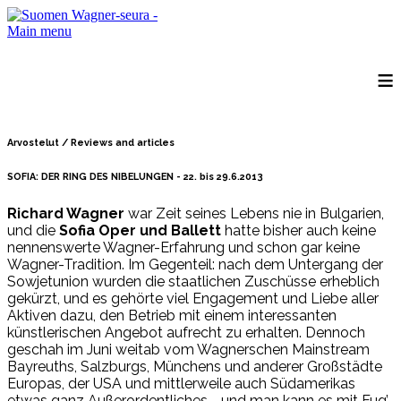
Main menu
≡
Arvostelut / Reviews and articles
SOFIA: DER RING DES NIBELUNGEN - 22. bis 29.6.2013
Richard Wagner
war Zeit seines Lebens nie in Bulgarien,
und die
Sofia Oper und Ballett
hatte bisher auch keine
nennenswerte Wagner-Erfahrung und schon gar keine
Wagner-Tradition. Im Gegenteil: nach dem Untergang der
Sowjetunion wurden die staatlichen Zuschüsse erheblich
gekürzt, und es gehörte viel Engagement und Liebe aller
Aktiven dazu, den Betrieb mit einem interessanten
künstlerischen Angebot aufrecht zu erhalten. Dennoch
geschah im Juni weitab vom Wagnerschen Mainstream
Bayreuths, Salzburgs, Münchens und anderer Großstädte
Europas, der USA und mittlerweile auch Südamerikas
etwas ganz Außerordentliches - und man kann es mit Fug’