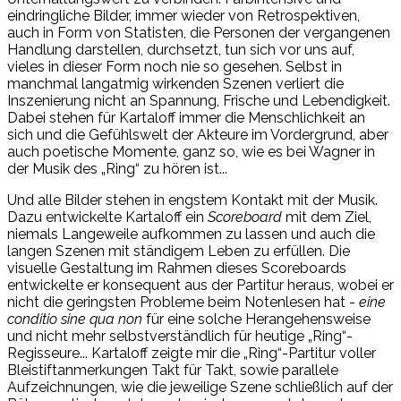
eindringliche Bilder, immer wieder von Retrospektiven,
auch in Form von Statisten, die Personen der vergangenen
Handlung darstellen, durchsetzt, tun sich vor uns auf,
vieles in dieser Form noch nie so gesehen. Selbst in
manchmal langatmig wirkenden Szenen verliert die
Inszenierung nicht an Spannung, Frische und Lebendigkeit.
Dabei stehen für Kartaloff immer die Menschlichkeit an
sich und die Gefühlswelt der Akteure im Vordergrund, aber
auch poetische Momente, ganz so, wie es bei Wagner in
der Musik des „Ring“ zu hören ist...
Und alle Bilder stehen in engstem Kontakt mit der Musik.
Dazu entwickelte Kartaloff ein
Scoreboard
mit dem Ziel,
niemals Langeweile aufkommen zu lassen und auch die
langen Szenen mit ständigem Leben zu erfüllen. Die
visuelle Gestaltung im Rahmen dieses Scoreboards
entwickelte er konsequent aus der Partitur heraus, wobei er
nicht die geringsten Probleme beim Notenlesen hat -
eine
conditio sine qua non
für eine solche Herangehensweise
und nicht mehr selbstverständlich für heutige „Ring“-
Regisseure... Kartaloff zeigte mir die „Ring“-Partitur voller
Bleistiftanmerkungen Takt für Takt, sowie parallele
Aufzeichnungen, wie die jeweilige Szene schließlich auf der