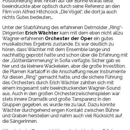
Positionierung weit hinten auf der Bühne etwas leise,
beeindruckte aber optisch durch seine Referenz an den
Film von Alfred Hitchcock „Die Vögel“, die dort ja auch
nichts Gutes bedeuten…
Unter der Stabführung des erfahrenen Detmolder „Ring“-
Dirigenten
Erich Wächter
kam mit dem eben nicht allzu
Wagner-erfahrenen
Orchester der Oper
ein gutes
musikalisches Ergebnis zustande. Es war deutlich zu
hören, dass Wächter mit dem Ensemble lange und
nachhaltig geprobt hatte und schon über die Erfahrung mit
der „Götterdämmerung“ in Sofia verfügte. Sicher gab es
hier und da kleinere Wackeleien, aber die große Investition,
die Plamen Kartaloff in die Anschaffung neuer Instrumente
für diesen „Ring“ gemacht hatte, und die sichere Führung
des Orchesters durch Erich Wächter zahlten sich mit
einem insgesamt sehr beeindruckenden Wagner-Sound
aus. Auch in den großen Orchesterzwischenspielen war
stets innere Dramatik und große Tansparenz in den
Gruppen gegeben, es wurde nie zu laut. Dazu konnte
Wächter durchgehend engen Kontakt zwischen Bühne
und Graben herstellen und nahm auch viel Rücksicht auf
die SängerInnen.