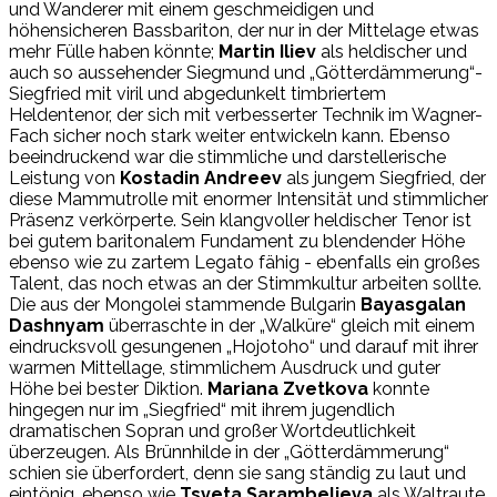
und Wanderer mit einem geschmeidigen und
höhensicheren Bassbariton, der nur in der Mittelage etwas
mehr Fülle haben könnte;
Martin Iliev
als heldischer und
auch so aussehender Siegmund und „Götterdämmerung“-
Siegfried mit viril und abgedunkelt timbriertem
Heldentenor, der sich mit verbesserter Technik im Wagner-
Fach sicher noch stark weiter entwickeln kann. Ebenso
beeindruckend war die stimmliche und darstellerische
Leistung von
Kostadin Andreev
als jungem Siegfried, der
diese Mammutrolle mit enormer Intensität und stimmlicher
Präsenz verkörperte. Sein klangvoller heldischer Tenor ist
bei gutem baritonalem Fundament zu blendender Höhe
ebenso wie zu zartem Legato fähig - ebenfalls ein großes
Talent, das noch etwas an der Stimmkultur arbeiten sollte.
Die aus der Mongolei stammende Bulgarin
Bayasgalan
Dashnyam
überraschte in der „Walküre“ gleich mit einem
eindrucksvoll gesungenen „Hojotoho“ und darauf mit ihrer
warmen Mittellage, stimmlichem Ausdruck und guter
Höhe bei bester Diktion.
Mariana Zvetkova
konnte
hingegen nur im „Siegfried“ mit ihrem jugendlich
dramatischen Sopran und großer Wortdeutlichkeit
überzeugen. Als Brünnhilde in der „Götterdämmerung“
schien sie überfordert, denn sie sang ständig zu laut und
eintönig, ebenso wie
Tsveta Sarambelieva
als Waltraute