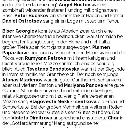
in der „Götterdämmerung“.
Angel Hristov
war ein
zombihaft wirkender finsterer Hunding mit prägnantem
Bass,
Petar Buchkov
ein stimmstarker Hagen und Fafner.
Daniel Ostrotsev
sang einen Loge mit stabilem Tenor.
Biser Georgiev
konnte als Alberich zwar durch eine
intensive Charakterstudie beeindrucken, war stimmlich bei
begrenzter Klangbildung in der Höhe und nicht allzu
großer Tiefe aber nicht ganz ausgewogen.
Plamen
Papazikow
sang einen ansprechenden Mime, während die
Fricka von
Rumyana Petrova
mit ihrem kehligen und
leicht verquollenen Mezzo stimmlich einiges schuldig
blieb. Auch
Tsvetana Bandalovska
war mit der Sieglinde
in ihrem stimmlichen Grenzbereich. Der noch sehr junge
Atanas Mladenov
war ein guter Gunther mit schlankem
aber kultiviertem Bariton und
Mariyana Panova
eine gute
Gutrune. Stimmlich unzureichend mit einem kehligen,
relativ klanglosen und mit zu wenig Tiefe versehenen
Mezzo sang
Blagovesta Mekki-Tsvetkova
die Erda und
Schwertleite. Bei der großen Mehrheit der weiteren Rollen
und Nebenrollen war Gutes bis sehr Gutes zu hören. Der
von
Violeta Dimitrova
ansprechend einstudierte
Chor
in
der „Götterdämmerung“ klang aufgrund seiner