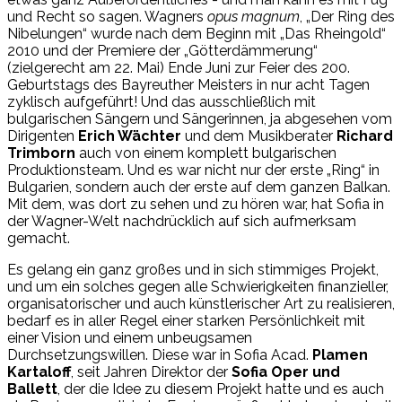
und Recht so sagen. Wagners
opus magnum
, „Der Ring des
Nibelungen“ wurde nach dem Beginn mit „Das Rheingold“
2010 und der Premiere der „Götterdämmerung“
(zielgerecht am 22. Mai) Ende Juni zur Feier des 200.
Geburtstags des Bayreuther Meisters in nur acht Tagen
zyklisch aufgeführt! Und das ausschließlich mit
bulgarischen Sängern und Sängerinnen, ja abgesehen vom
Dirigenten
Erich Wächter
und dem Musikberater
Richard
Trimborn
auch von einem komplett bulgarischen
Produktionsteam. Und es war nicht nur der erste „Ring“ in
Bulgarien, sondern auch der erste auf dem ganzen Balkan.
Mit dem, was dort zu sehen und zu hören war, hat Sofia in
der Wagner-Welt nachdrücklich auf sich aufmerksam
gemacht.
Es gelang ein ganz großes und in sich stimmiges Projekt,
und um ein solches gegen alle Schwierigkeiten finanzieller,
organisatorischer und auch künstlerischer Art zu realisieren,
bedarf es in aller Regel einer starken Persönlichkeit mit
einer Vision und einem unbeugsamen
Durchsetzungswillen. Diese war in Sofia Acad.
Plamen
Kartaloff
, seit Jahren Direktor der
Sofia Oper und
Ballett
, der die Idee zu diesem Projekt hatte und es auch