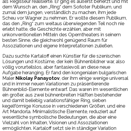
als Regisseur realisierte. Er ging es äußerst beherzt und mit
dem Wunsch an, den „Ring“ dem Sofioter Publikum, und
zumal dem jungen, verständlich zu machen, ihm jede
Scheu vor Wagner zu nehmen. Er wollte diesem Publikum,
das den „Ring“ zum weitaus überwiegenden Teil noch nie
erlebt hatte, die Geschichte erzählen, aber mit
unkonventionellen Mitteln des Operntheaters in seinem
besten Sinne, die gleichwohl genügend Raum für
Assoziationen und eigene Interpretationen zuließen.
Dazu suchte Kartaloff einen Künstler für die szenischen
Lösungen und Kostüme, der kein Bühnenbildner war, also
völlig vorurteilslos, aber fantasievoll an diese neue
Aufgabe heranging. Er fand den kongenialen bulgarischen
Maler
Nikolay Panayotov
, der ihm einige wenige universal
und in immer neuen Variationen zu präsentierende
Bühnenbild-Elemente entwarf. Das waren im wesentlichen
ein großer, aus zwei bühnenbreiten Hälften bestehender
und damit beliebig variationsfähiger Ring, sieben
kegelförmige Konusse in verschiedenen Größen, und eine
Art Mandorla. Minimalistische Elemente, reduziert auf
wesentliche symbolische Bedeutungen, die aber eine
Vielzahl von Inhalten, Visionen und Assoziationen
ermöglichten. Kartaloff setzt sie in ständiger Variation