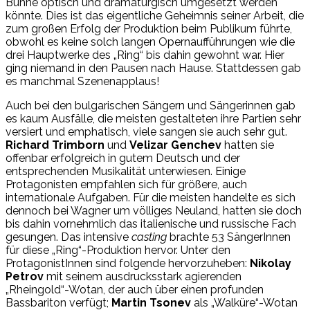
Bühne optisch und dramaturgisch umgesetzt werden
könnte. Dies ist das eigentliche Geheimnis seiner Arbeit, die
zum großen Erfolg der Produktion beim Publikum führte,
obwohl es keine solch langen Opernaufführungen wie die
drei Hauptwerke des „Ring“ bis dahin gewohnt war. Hier
ging niemand in den Pausen nach Hause. Stattdessen gab
es manchmal Szenenapplaus!
Auch bei den bulgarischen Sängern und Sängerinnen gab
es kaum Ausfälle, die meisten gestalteten ihre Partien sehr
versiert und emphatisch, viele sangen sie auch sehr gut.
Richard Trimborn
und
Velizar Genchev
hatten sie
offenbar erfolgreich in gutem Deutsch und der
entsprechenden Musikalität unterwiesen. Einige
Protagonisten empfahlen sich für größere, auch
internationale Aufgaben. Für die meisten handelte es sich
dennoch bei Wagner um völliges Neuland, hatten sie doch
bis dahin vornehmlich das italienische und russische Fach
gesungen. Das intensive
casting
brachte 53 SängerInnen
für diese „Ring“-Produktion hervor. Unter den
ProtagonistInnen sind folgende hervorzuheben:
Nikolay
Petrov
mit seinem ausdrucksstark agierenden
„Rheingold“-Wotan, der auch über einen profunden
Bassbariton verfügt;
Martin Tsonev
als „Walküre“-Wotan