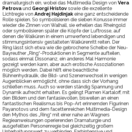
dramaturgisch ein, wobei das Multimedia Design von
Vera
Petrova
und
Georgi Hristov
sowie die exzellente
Lichtregie von
Andrej Hajdinjak
eine ganz entscheidende
Rolle spielen. So symbolisieren die sieben Konusse immer
wieder die Zinnen von Walhall, sie erhellen das Rheingold
oder symbolisieren später die Köpfe der Luftrosse, auf
denen die Walküren in einem umwerfend lebendigen und
stimmungsintensiv gestalteten Walkürenritt reiten. Der
Ring lässt sich etwa wie die gebrochene Scheibe der Neu-
Bayreuther „Ring“-Produktionen in Segmente aufteilen,
sodass einmal Dissonanz, ein anderes Mal Harmonie
gezeigt werden kann, aber auch erotische Assoziationen
möglich werden. Dabei hilft eine beachtliche
Bühnenhydraulik, die Bild- und Szenenwechsel in wenigen
Augenblicken ermöglicht, ohne dass sich der Vorhang
schließen muss. Auch so werden ständig Spannung und
Dynamik aufrecht erhalten. Es gelingt Plamen Kartaloff, mit
den Bildern und den fantasievollen, bisweilen an einen
fantastischen Realismus bis Pop-Art erinnernden Figurinen
Payanotovs und dem facettenreichen Multimedia-Design
den Mythos des „Ring“ mit einer nahe an Wagners
Regieanweisungen operierenden Dramaturgie und
ausgefeilten Personenregie bei gleichzeitig großem
Unterhaltungswert zu verbinden. Farbintensive und