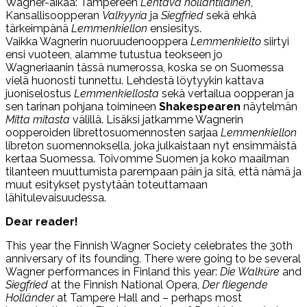
Wagner-aikaa: Tampereen
Lentävä hollantilainen
,
Kansallisoopperan
Valkyyria
ja
Siegfried
sekä ehkä
tärkeimpänä
Lemmenkiellon
ensiesitys.
Vaikka Wagnerin nuoruudenooppera
Lemmenkielto
siirtyi
ensi vuoteen, alamme tutustua teokseen jo
Wagneriaanin tässä numerossa, koska se on Suomessa
vielä huonosti tunnettu. Lehdestä löytyykin kattava
juoniselostus
Lemmenkiellosta
sekä vertailua oopperan ja
sen tarinan pohjana toimineen
Shakespearen
näytelmän
Mitta mitasta
välillä. Lisäksi jatkamme Wagnerin
oopperoiden librettosuomennosten sarjaa
Lemmenkiellon
libreton suomennoksella, joka julkaistaan nyt ensimmäistä
kertaa Suomessa. Toivomme Suomen ja koko maailman
tilanteen muuttumista parempaan päin ja sitä, että nämä ja
muut esitykset pystytään toteuttamaan
lähitulevaisuudessa.
Dear reader!
This year the Finnish Wagner Society celebrates the 30th
anniversary of its founding. There were going to be several
Wagner performances in Finland this year:
Die Walküre
and
Siegfried
at the Finnish National Opera,
Der fliegende
Holländer
at Tampere Hall and – perhaps most