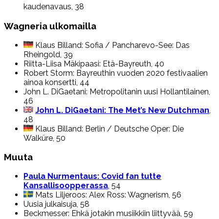
kaudenavaus, 38
Wagneria ulkomailla
Klaus Billand: Sofia / Pancharevo-See: Das
Rheingold, 39
Riitta-Liisa Mäkipaasi: Etä-Bayreuth, 40
Robert Storm: Bayreuthin vuoden 2020 festivaalien
ainoa konsertti, 44
John L. DiGaetani: Metropolitanin uusi Hollantilainen,
46
John L. DiGaetani: The Met’s New Dutchman
,
48
Klaus Billand: Berlin / Deutsche Oper: Die
Walküre, 50
Muuta
Paula Nurmentaus: Covid fan tutte
Kansallisoopperassa
, 54
Mats Liljeroos: Alex Ross: Wagnerism, 56
Uusia julkaisuja, 58
Beckmesser: Ehkä jotakin musiikkiin liittyvää, 59