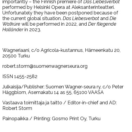
importantly – the Finnish premiere of
Das Liebesverbot
performed by Helsinki Opera at Aleksanterinteatteri.
Unfortunately they have been postponed because of
the current global situation.
Das Liebesverbot
and
Die
Walküre
will be performed in 2022, and
Der fliegende
Holländer
in 2023.
Wagneriaani, c/o Agricola-kustannus, Hämeenkatu 20,
20500 Turku
robert.storm@suomenwagnerseura.org
ISSN 1455-2582
Julkaisija/Publisher: Suomen Wagner-seura ry, c/o Peter
Häggblom, Asemakatu 14 as 55, 65100 VAASA
Vastaava toimittaja ja taitto / Editor-in-chief and AD:
Robert Storm
Painopaikka / Printing: Gosmo Print Oy, Turku