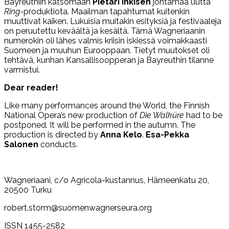
Bayreuthiin katsomaan
Pietari Inkisen
johtamaa uutta
Ring
-produktiota. Maailman tapahtumat kuitenkin
muuttivat kaiken. Lukuisia muitakin esityksiä ja festivaaleja
on peruutettu keväältä ja kesältä. Tämä Wagneriaanin
numerokin oli lähes valmis kriisin iskiessä voimakkaasti
Suomeen ja muuhun Eurooppaan. Tietyt muutokset oli
tehtävä, kunhan Kansallisoopperan ja Bayreuthin tilanne
varmistui.
Dear reader!
Like many performances around the World, the Finnish
National Opera’s new production of
Die Walküre
had to be
postponed. It will be performed in the autumn. The
production is directed by
Anna Kelo
.
Esa-Pekka
Salonen
conducts.
Wagneriaani, c/o Agricola-kustannus, Hämeenkatu 20,
20500 Turku
robert.storm@suomenwagnerseura.org
ISSN 1455-2582