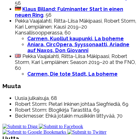
56
Klaus Billand: Fulminanter Start in einen
neuen Ring
, 56
Pekka Vaajalahti, Riitta-Liisa Mäkipaasi, Robert Storm,
Kari Lempiäinen: Kausi 2019–20
Kansallisoopperassa, 60
Carmen, Kuollut kaupunki, La boheme
Aniara, CircOpera, Syyssonaatti, Ariadne
auf Naxos, Don Giovanni
Pekka Vaajalahti, Riitta-Liisa Mäkipaasi, Robert
Storm, Kari Lempiäinen: Season 2019–20 at the FNO,
60
Carmen, Die tote Stadt, La boheme
Muuta
Uusia julkaisuja, 68
Robert Storm: Pietari Inkinen johtaa Siegfriediä, 69
Robert Storm: Blogikirja Tarastilta, 69
Beckmesser: Ehkä jotakin musiikkiin liittyvää, 70
Uutta