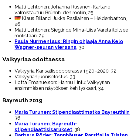
Matti Lehtonen: Johanna Rusanen-Kartano
valmistautuu Brünnhilden rooliin, 25
Klaus Billand: Jukka Rasilainen – Heldenbariton,
26
Matti Lehtonen: Sieglinde Miina-Liisa Värelä iloitsee
roolistaan, 29
Paula Nurmentaus: Ringin ohjaaja Anna Kelo
Wagner-seuran vieraana
, 30
Valkyyriaa odottaessa
Valkyyria Kansallisoopperassa 1920–2020, 32
Valkyyrian juoniselostus, 33
Lotta Emanuelson: Hannu Lintu: Valkyyrian
ensimmäisen näytöksen kehityskaari, 34
Bayreuth 2019
Maria Turunen: Stipendiaattimatka Bayreuthiin
,
36
Maria Turunen: Bayreuth-
stipendiaattisisarukset
, 38
Barbara Röder: Tannhäuser, Parsifal ja Tristan