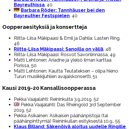
Bayreuthissa
, 40
Barbara Röder: Tannhäuser bei den
Bayreuther Festspielen
, 40
Oopperaesityksiä ja konsertteja
Riitta-Liisa Mäkipaasi & Emil ja Dahlia: Lasten Ring,
46
Riitta-Liisa Mäkipaasi: Sanoilla on väliä
, 48
Riitta-Liisa Mäkipaasi: Rosvot Savonlinnassa, 49
Matti Lehtonen: Ariadne ja yleisö ilman karttaa
Porissa, 50
Matti Lehtonen: Kautta Teutateksen – olipa hieno
Turun musiikkijuhlien avajaiskonsertti, 51
Kausi 2019-20 Kansallisoopperassa
Pekka Vaajalahti: Reininkulta 3.9.2019, 52
Pekka Vaajalahti: Das Rheingold 3rd September
2019, 52
Pekka Asikainen: Asikaisen päähänpistoja (tai
päähänpinttymiä) Reininkullan esityksestä 10.9., 55
Klaus Billand: Säkenöivä aloitus uudelle Ringille
,