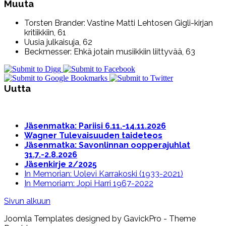
Muuta
Torsten Brander: Vastine Matti Lehtosen Gigli-kirjan
kritiikkiin, 61
Uusia julkaisuja, 62
Beckmesser: Ehkä jotain musiikkiin liittyvää, 63
Uutta
Jäsenmatka: Pariisi 6.11.-14.11.2026
Wagner Tulevaisuuden taideteos
Jäsenmatka: Savonlinnan oopperajuhlat
31.7.-2.8.2026
Jäsenkirje 2/2025
In Memorian: Uolevi Karrakoski (1933-2021)
In Memoriam: Jopi Harri 1967-2022
Sivun alkuun
Joomla Templates designed by GavickPro - Theme