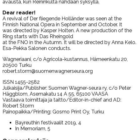
avausta, kun Reininkulta nähdään syksyllä.
Dear reader!
A revival of Der fliegende Holländer was seen at the
Finnish National Opera in September and October. It
was directed by Kasper Holten. A new production of the
Ring starts with Das Rheingold
at the FNO in the Autumn. It will be directed by Anna Kelo.
Esa-Pekka Salonen conducts.
Wagneriaani, c/o Agricola-kustannus, Hämeenkatu 20,
20500 Turku
robert.storm@suomenwagnerseura.org
ISSN 1455-2582
Julkaisija/Publisher: Suomen Wagner-seura ry, c/o Peter
Häggblom, Asemakatu 14 A 55, 65100 VAASA
Vastaava toimittaja ja taitto/Editor-in-chief and AD:
Robert Storm
Painopaikka/Printing: Gosmo Print Oy, Turku
Bayreuthin festivaalit 2019, 4
In Memoriam, 5