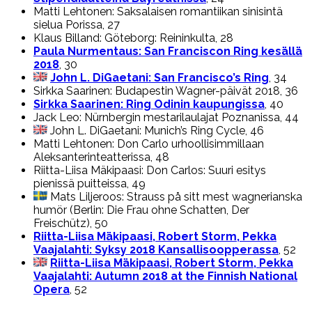
Matti Lehtonen: Saksalaisen romantiikan sinisintä
sielua Porissa, 27
Klaus Billand: Göteborg: Reininkulta, 28
Paula Nurmentaus: San Franciscon Ring kesällä
2018
, 30
John L. DiGaetani: San Francisco’s Ring
, 34
Sirkka Saarinen: Budapestin Wagner-päivät 2018, 36
Sirkka Saarinen: Ring Odinin kaupungissa
, 40
Jack Leo: Nürnbergin mestarilaulajat Poznanissa, 44
John L. DiGaetani: Munich’s Ring Cycle, 46
Matti Lehtonen: Don Carlo urhoollisimmillaan
Aleksanterinteatterissa, 48
Riitta-Liisa Mäkipaasi: Don Carlos: Suuri esitys
pienissä puitteissa, 49
Mats Liljeroos: Strauss på sitt mest wagnerianska
humör (Berlin: Die Frau ohne Schatten, Der
Freischütz), 50
Riitta-Liisa Mäkipaasi, Robert Storm, Pekka
Vaajalahti: Syksy 2018 Kansallisoopperassa
, 52
Riitta-Liisa Mäkipaasi, Robert Storm, Pekka
Vaajalahti: Autumn 2018 at the Finnish National
Opera
, 52