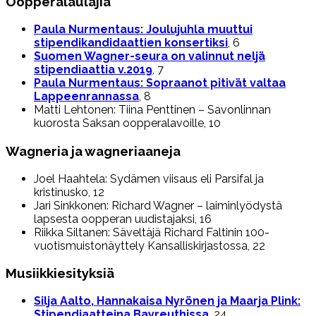
Oopperalaulajia
Paula Nurmentaus: Joulujuhla muuttui
stipendikandidaattien konsertiksi
, 6
Suomen Wagner-seura on valinnut neljä
stipendiaattia v.2019
, 7
Paula Nurmentaus: Sopraanot pitivät valtaa
Lappeenrannassa
, 8
Matti Lehtonen: Tiina Penttinen – Savonlinnan
kuorosta Saksan oopperalavoille, 10
Wagneria ja wagneriaaneja
Joel Haahtela: Sydämen viisaus eli Parsifal ja
kristinusko, 12
Jari Sinkkonen: Richard Wagner – laiminlyödystä
lapsesta oopperan uudistajaksi, 16
Riikka Siltanen: Säveltäjä Richard Faltinin 100-
vuotismuistonäyttely Kansalliskirjastossa, 22
Musiikkiesityksiä
Silja Aalto, Hannakaisa Nyrönen ja Maarja Plink:
Stipendiaatteina Bayreuthissa
, 24