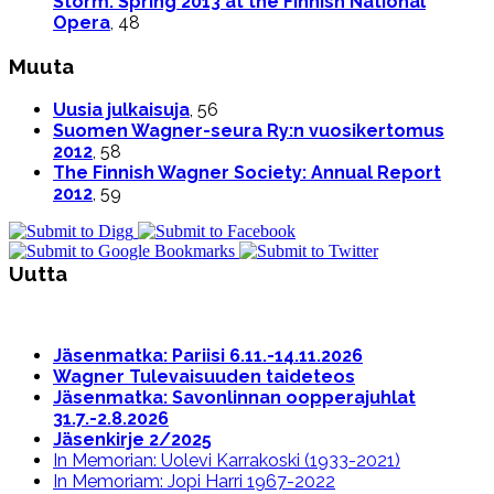
Storm: Spring 2013 at the Finnish National
Opera
, 48
Muuta
Uusia julkaisuja
, 56
Suomen Wagner-seura Ry:n vuosikertomus
2012
, 58
The Finnish Wagner Society: Annual Report
2012
, 59
Uutta
Jäsenmatka: Pariisi 6.11.-14.11.2026
Wagner Tulevaisuuden taideteos
Jäsenmatka: Savonlinnan oopperajuhlat
31.7.-2.8.2026
Jäsenkirje 2/2025
In Memorian: Uolevi Karrakoski (1933-2021)
In Memoriam: Jopi Harri 1967-2022