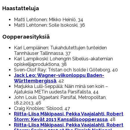
Haastatteluja
Matti Lehtonen: Mikko Heiniö, 34
Matti Lehtonen: Soile Isokoski, 36
Oopperaesityksiä
Kari Lempiäinen: Tukahdutettujen tunteiden
Tannhäuser Tallinnassa, 37
Kari Lampikoski: Lohengrin Sibelius-akatemian
opiskelijaproduktiona, 38
Sven-Olof Ray: Tristan och Isolde i Göteborg, 40
Jack Leo: Wagner-viikonloppu Baden-
Württembergissä
, 42
Marjukka Lulli-Seppälä: Näin minä sen koin –
Ajatuksia METin uudesta Parsifalista, 44
John Louis Digaetani: Parsifal, Metropolitan,
18.2.2013, 46
Craig Knobles: ‘Sblood, 47
Riitta-Liisa Mäkipaasi, Pekka Vaajalahti, Robert
Storm: Kevät 2013 Kansallisoopperassa
, 48
Riitta-Liisa Mäkipaasi, Pekka Vaajalahti, Robert