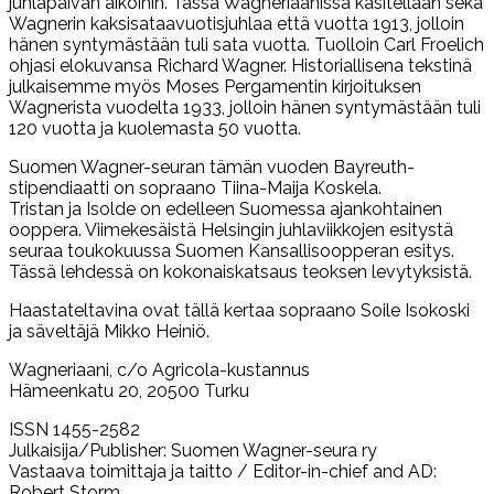
juhlapäivän aikoihin. Tässä Wagneriaanissa käsitellään sekä
Wagnerin kaksisataavuotisjuhlaa että vuotta 1913, jolloin
hänen syntymästään tuli sata vuotta. Tuolloin Carl Froelich
ohjasi elokuvansa Richard Wagner. Historiallisena tekstinä
julkaisemme myös Moses Pergamentin kirjoituksen
Wagnerista vuodelta 1933, jolloin hänen syntymästään tuli
120 vuotta ja kuolemasta 50 vuotta.
Suomen Wagner-seuran tämän vuoden Bayreuth-
stipendiaatti on sopraano Tiina-Maija Koskela.
Tristan ja Isolde on edelleen Suomessa ajankohtainen
ooppera. Viimekesäistä Helsingin juhlaviikkojen esitystä
seuraa toukokuussa Suomen Kansallisoopperan esitys.
Tässä lehdessä on kokonaiskatsaus teoksen levytyksistä.
Haastateltavina ovat tällä kertaa sopraano Soile Isokoski
ja säveltäjä Mikko Heiniö.
Wagneriaani, c/o Agricola-kustannus
Hämeenkatu 20, 20500 Turku
ISSN 1455-2582
Julkaisija/Publisher: Suomen Wagner-seura ry
Vastaava toimittaja ja taitto / Editor-in-chief and AD:
Robert Storm