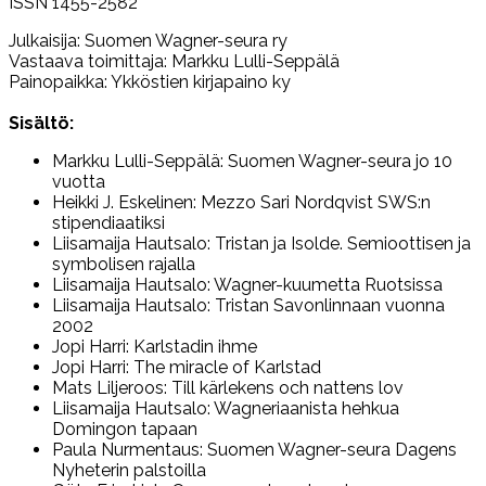
ISSN 1455-2582
Julkaisija: Suomen Wagner-seura ry
Vastaava toimittaja: Markku Lulli-Seppälä
Painopaikka: Ykköstien kirjapaino ky
Sisältö:
Markku Lulli-Seppälä: Suomen Wagner-seura jo 10
vuotta
Heikki J. Eskelinen: Mezzo Sari Nordqvist SWS:n
stipendiaatiksi
Liisamaija Hautsalo: Tristan ja Isolde. Semioottisen ja
symbolisen rajalla
Liisamaija Hautsalo: Wagner-kuumetta Ruotsissa
Liisamaija Hautsalo: Tristan Savonlinnaan vuonna
2002
Jopi Harri: Karlstadin ihme
Jopi Harri: The miracle of Karlstad
Mats Liljeroos: Till kärlekens och nattens lov
Liisamaija Hautsalo: Wagneriaanista hehkua
Domingon tapaan
Paula Nurmentaus: Suomen Wagner-seura Dagens
Nyheterin palstoilla