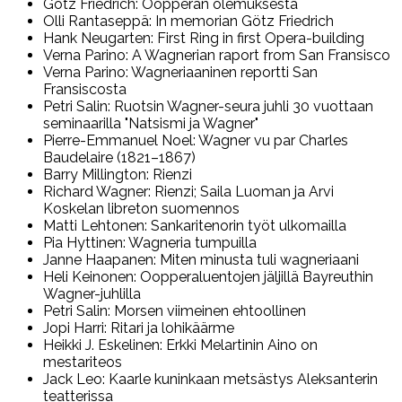
Götz Friedrich: Oopperan olemuksesta
Olli Rantaseppä: In memorian Götz Friedrich
Hank Neugarten: First Ring in first Opera-building
Verna Parino: A Wagnerian raport from San Fransisco
Verna Parino: Wagneriaaninen reportti San
Fransiscosta
Petri Salin: Ruotsin Wagner-seura juhli 30 vuottaan
seminaarilla "Natsismi ja Wagner"
Pierre-Emmanuel Noel: Wagner vu par Charles
Baudelaire (1821–1867)
Barry Millington: Rienzi
Richard Wagner: Rienzi; Saila Luoman ja Arvi
Koskelan libreton suomennos
Matti Lehtonen: Sankaritenorin työt ulkomailla
Pia Hyttinen: Wagneria tumpuilla
Janne Haapanen: Miten minusta tuli wagneriaani
Heli Keinonen: Oopperaluentojen jäljillä Bayreuthin
Wagner-juhlilla
Petri Salin: Morsen viimeinen ehtoollinen
Jopi Harri: Ritari ja lohikäärme
Heikki J. Eskelinen: Erkki Melartinin Aino on
mestariteos
Jack Leo: Kaarle kuninkaan metsästys Aleksanterin
teatterissa