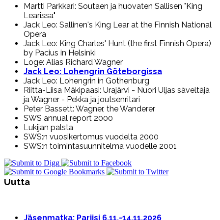
Martti Parkkari: Soutaen ja huovaten Sallisen "King
Learissa"
Jack Leo: Sallinen's King Lear at the Finnish National
Opera
Jack Leo: King Charles' Hunt (the first Finnish Opera)
by Pacius in Helsinki
Loge: Alias Richard Wagner
Jack Leo: Lohengrin Göteborgissa
Jack Leo: Lohengrin in Gothenburg
Riitta-Liisa Mäkipaasi: Urajärvi - Nuori Uljas säveltäjä
ja Wagner - Pekka ja joutsenritari
Peter Bassett: Wagner, the Wanderer
SWS annual report 2000
Lukijan palsta
SWS:n vuosikertomus vuodelta 2000
SWS:n toimintasuunnitelma vuodelle 2001
Uutta
Jäsenmatka: Pariisi 6.11.-14.11.2026