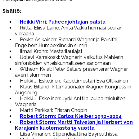
Sisältö:
Heikki Virri: Puheenjohtajan palsta
Riitta-Eliisa Laine: Anita Välkki hurmasi seuran
vieraana
Pekka Asikainen: Richard Wagner ja Parsifal
Engelbert Humperdinckin silmin
Ilmari Krohn: Mestarilaulajat
Uolevi Karrakoski: Wagnerin vaikutus Mahlerin
sinfonioiden yhteiskunnalliseen sanomaan
Wilhelm Kvist: Peter Sellars presenterar Wagner
även i slummen
Heikki J. Eskelinen: Kapellimestari Eva Ollikainen
Klaus Billand: Internationaler Wagner Kongress in
Augsburg
Heikki J. Eskelinen: Jyrki Anttila laulaa mieluiten
Wagneria
Martti Parkkari: Tristan Chopin
Robert Storm: Carlos Kleiber 1930–2004
Robert Storm: Martti Talvelan ja Herbert von
Karajanin kuolemasta 15 vuotta
Liisa Viinanen: Stipendiaattina Bayreuthissa